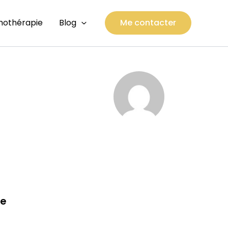
thothérapie
Blog
Me contacter
le