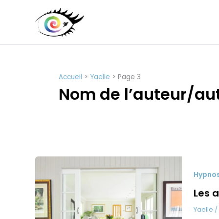
Aller
au
contenu
Accueil
Yaelle
Page 3
Nom de l’auteur/aut
Hypno
Les 
Yaelle
/