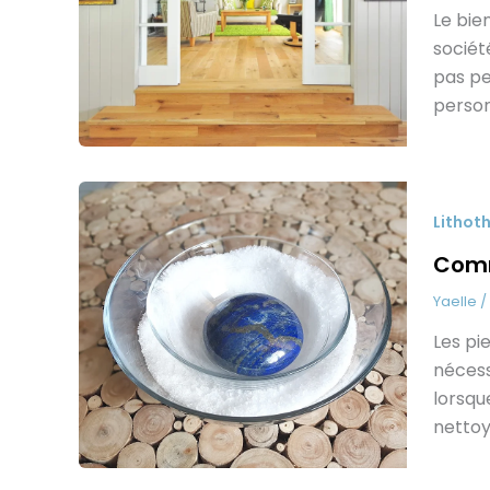
Le bie
sociét
pas pe
person
Lithot
Comm
Yaelle
/
Les pi
nécess
lorsqu
nettoy