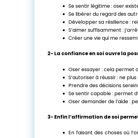
Se sentir légitime : oser exis
Se libérer du regard des autre
Développer sa résilience : r
S’aimer suffisamment : j’arrê
Créer une vie qui me ressembl
2- La confiance en soi ouvre la poss
Oser essayer : cela permet d
S’autoriser à réussir : ne plu
Prendre des décisions sereine
Se sentir capable : permet d’
Oser demander de l’aide : p
3- Enfin l’affirmation de soi permet
En faisant des choses où l’o