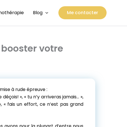
thothérapie
Blog
Me contacter
 booster votre
t mise à rude épreuve :
 déçois! », « tu n’y arriveras jamais… »,
 », « fais un effort, ce n’est pas grand
es avons pour la plupart d’entre nous