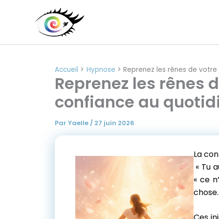
Aller
au
contenu
Accueil
Hypnose
Reprenez les rênes de votre 
Reprenez les rênes d
confiance au quotid
Par
Yaelle
/
27 juin 2026
La conf
« Tu au
« ce n’
chose… 
Ces in