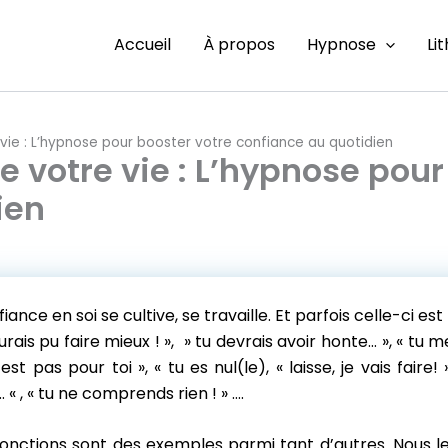
Accueil
À propos
Hypnose
Li
vie : L’hypnose pour booster votre confiance au quotidien
e votre vie : L’hypnose pour
ien
iance en soi se cultive, se travaille.
Et parfois celle-ci es
rais pu faire mieux ! », » tu devrais avoir honte… », « tu me
est pas pour toi », « tu es nul(le), « laisse, je vais faire!
« , « tu ne comprends rien ! » ….
jonctions sont des exemples parmi tant d’autres. Nous l