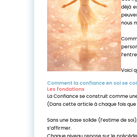
déjà e
peuven
nous 
Commen
person
l’entre
Voici 
Comment la confiance en soi se cons
Les fondations
La Confiance se construit comme une py
(
Dans cette article à chaque fois que 
Sans une base solide (l’estime de soi
s’affirmer.
Chaque niveau repose sur le précédent