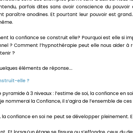
ntendu, parfois dites sans avoir conscience du pouvoi
t paraître anodines. Et pourtant leur pouvoir est grand
même.
t la confiance se construit elle? Pourquoi est elle si 
nel ? Comment l’hypnothérapie peut elle nous aider à 
tenir ?
quelques éléments de réponse….
truit-elle ?
ramide à 3 niveaux : l’estime de soi, la confiance en soi e
je nommerai la Confiance, il s’agira de l’ensemble de ces 
), la confiance en soi ne peut se développer pleinement. E
. Et lorsqu’un étage se fissure ou s’effondre, ceux du de