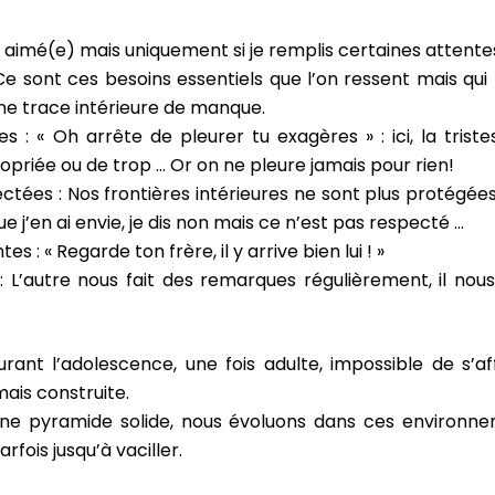
s aimé(e) mais uniquement si je remplis certaines attente
e sont ces besoins essentiels que l’on ressent mais qui 
une trace intérieure de manque.
 : « Oh arrête de pleurer tu exagères » : ici, la triste
propriée ou de trop … Or on ne pleure jamais pour rien!
ectées : Nos frontières intérieures ne sont plus protégées
e j’en ai envie, je dis non mais ce n’est pas respecté …
: « Regarde ton frère, il y arrive bien lui ! »
: L’autre nous fait des remarques régulièrement, il nou
ant l’adolescence, une fois adulte, impossible de s’aff
mais construite.
e pyramide solide, nous évoluons dans ces environneme
fois jusqu’à vaciller.