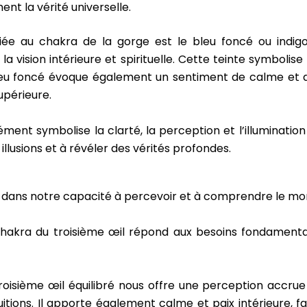
t la vérité universelle.
iée au chakra de la gorge est le bleu foncé ou indigo.
a vision intérieure et spirituelle. Cette teinte symbolise 
 bleu foncé évoque également un sentiment de calme et d
upérieure.
ément symbolise la clarté, la perception et l’illumination 
illusions et à révéler des vérités profondes.
iel dans notre capacité à percevoir et à comprendre le mo
 chakra du troisième œil répond aux besoins fondament
oisième œil équilibré nous offre une perception accrue 
tuitions. Il apporte également calme et paix intérieure, f