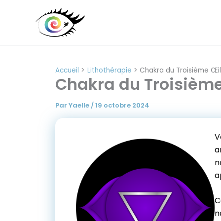
Aller
au
contenu
Accueil
Lithothérapie
Chakra du Troisième Œil 
Chakra du Troisième 
Par
Yaelle
/
19 octobre 2024
V
a
n
a
C
n