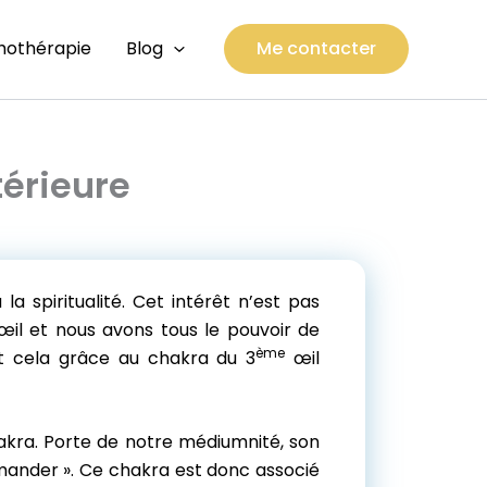
thothérapie
Blog
Me contacter
térieure
a spiritualité. Cet intérêt n’est pas
œil et nous avons tous le pouvoir de
ème
Et cela grâce au chakra du 3
œil
kra. Porte de notre médiumnité, son
mmander ». Ce chakra est donc associé