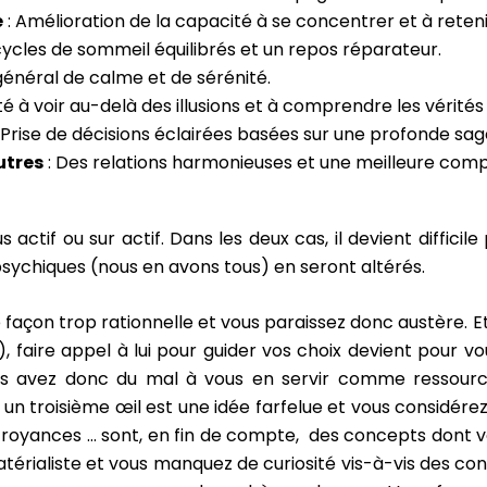
e
: Amélioration de la capacité à se concentrer et à reteni
cycles de sommeil équilibrés et un repos réparateur.
général de calme et de sérénité.
té à voir au-delà des illusions et à comprendre les vérité
: Prise de décisions éclairées basées sur une profonde sag
utres
: Des relations harmonieuses et une meilleure comp
ctif ou sur actif. Dans les deux cas, il devient difficile 
psychiques (nous en avons tous) en seront altérés.
e façon trop rationnelle et vous paraissez donc austère. E
), faire appel à lui pour guider vos choix devient pour 
ous avez donc du mal à vous en servir comme ressourc
ir un troisième œil est une idée farfelue et vous considér
es croyances … sont, en fin de compte, des concepts dont
térialiste et vous manquez de curiosité vis-à-vis des co