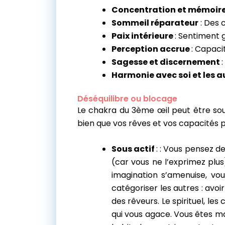
Concentration et mémoir
Sommeil réparateur
: Des 
Paix intérieure
: Sentiment 
Perception accrue
: Capaci
Sagesse et discerne
ment
Harmonie avec soi et les a
Déséquilibre ou blocage
Le chakra du 3ème œil peut être sous a
bien que vos rêves et vos capacités 
S
ous actif
: : Vous pensez d
(car vous ne l’exprimez plus
imagination s’amenuise, v
catégoriser les autres : avo
des rêveurs. Le spirituel, l
qui vous agace. Vous êtes ma