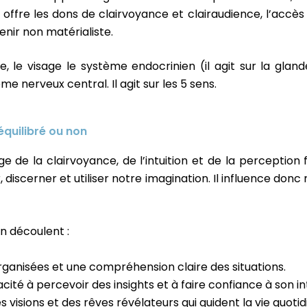
il offre les dons de clairvoyance et clairaudience, l’accès 
nir non matérialiste.
ue, le visage le système endocrinien (il agit sur la glan
tème nerveux central. Il agit sur les 5 sens.
équilibré ou non
e de la clairvoyance, de l’intuition et de la perception f
r, discerner et utiliser notre imagination. Il influence do
en découlent :
rganisées et une compréhension claire des situations.
cité à percevoir des insights et à faire confiance à son int
s visions et des rêves révélateurs qui guident la vie quotid