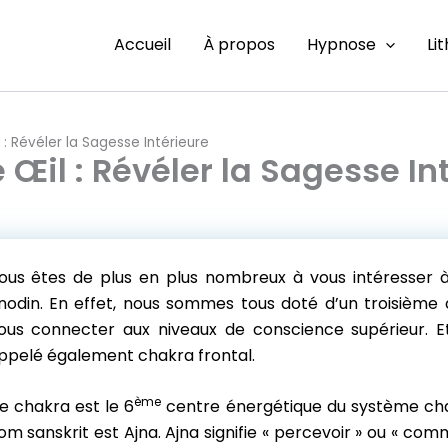
Accueil
À propos
Hypnose
Li
: Révéler la Sagesse Intérieure
Œil : Révéler la Sagesse In
ous êtes de plus en plus nombreux à vous intéresser à l
nodin. En effet, nous sommes tous doté d’un troisième 
ous connecter aux niveaux de conscience supérieur. 
ppelé également chakra frontal.
ème
e chakra est le 6
centre énergétique du système cha
om sanskrit est Ajna. Ajna signifie « percevoir » ou « co