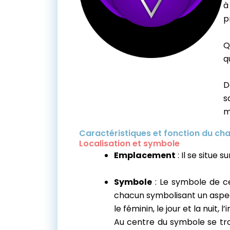
à
p
Q
q
D
s
m
Caractéristiques et fonction du cha
Localisation et symbole
Emplacement
: Il se situe s
Symbole
: Le symbole de ce
chacun symbolisant un aspect 
le féminin, le jour et la nuit, l’
Au centre du symbole se trou